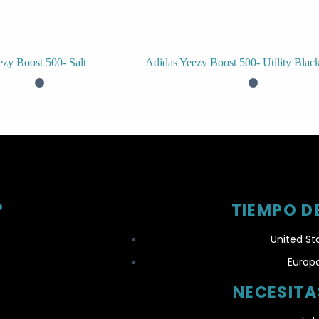
zy Boost 500- Salt
Adidas Yeezy Boost 500- Utility Blac
?
TIEMPO D
United St
Europa
NECESIT