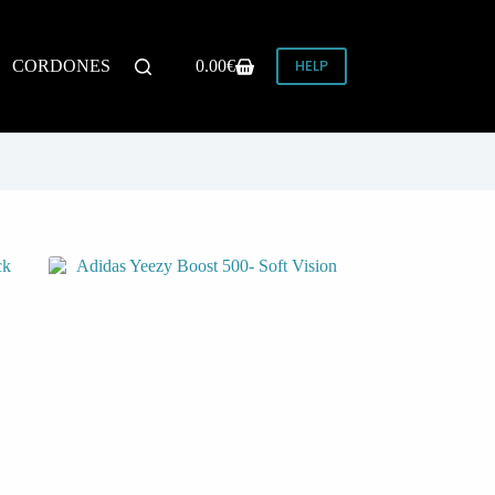
HELP
CORDONES
0.00
€