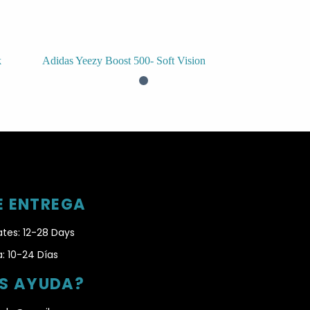
k
Adidas Yeezy Boost 500- Soft Vision
E ENTREGA
ates: 12-28 Days
: 10-24 Días
AS AYUDA?