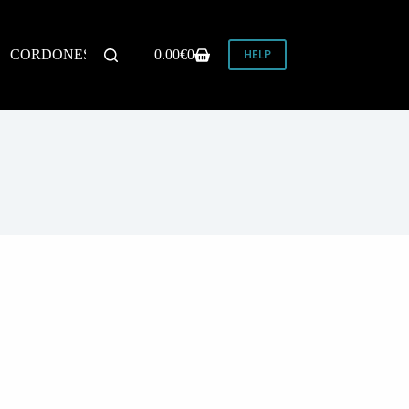
HELP
CORDONES
0.00
€
0