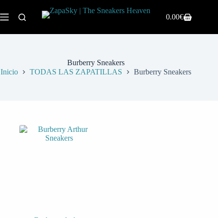
Saltar
al
0.00
€
Carro
contenido
de
compra
Burberry Sneakers
Inicio
TODAS LAS ZAPATILLAS
Burberry Sneakers