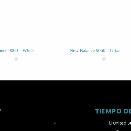
nce 9060 – White
New Balance 9060 – Urban
?
TIEMPO D
United S