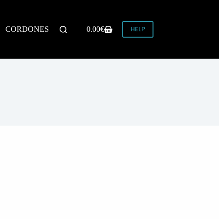
HELP
CORDONES
0.00
€