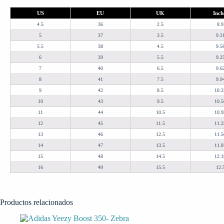
US
EU
UK
Inch
4.5
36
2.5
8.9
5
37
3.5
9.2
5.5
38
4.5
9.5
6
39
5.5
9.2
7
40
6.5
9.6
8
41
7.5
9.9
9
42
8.5
10.2
10
43
9.5
10.5
11
44
10.5
10.9
12
45
11.5
11.2
13
46
12.5
11.5
14
47
13.5
11.8
15
48
14.5
12.1
16
49
15.5
12.
Productos relacionados