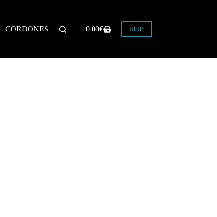
HELP
CORDONES
0.00
€