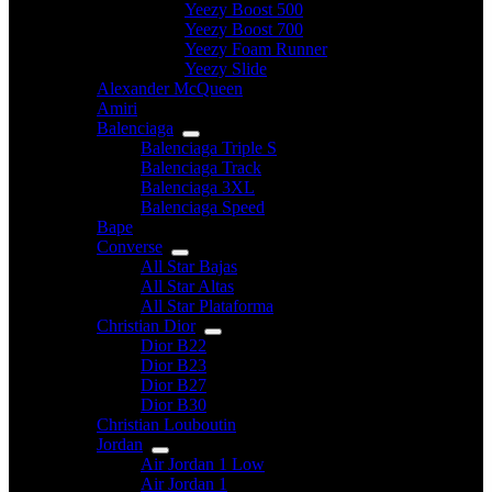
Yeezy Boost 500
Yeezy Boost 700
Yeezy Foam Runner
Yeezy Slide
Alexander McQueen
Amiri
Balenciaga
Balenciaga Triple S
Balenciaga Track
Balenciaga 3XL
Balenciaga Speed
Bape
Converse
All Star Bajas
All Star Altas
All Star Plataforma
Christian Dior
Dior B22
Dior B23
Dior B27
Dior B30
Christian Louboutin
Jordan
Air Jordan 1 Low
Air Jordan 1