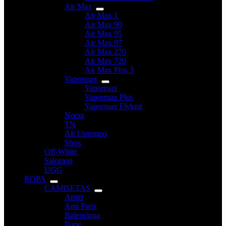
Air Max
Air Max 1
Air Max 90
Air Max 95
Air Max 97
Air Max 270
Air Max 720
Air Max Plus 3
Vapormax
Vapormax
Vapormax Plus
Vapormax Flyknit
Nocta
TN
Air Uptempo
Shox
Off-White
Salomon
UGG
ROPA
CAMISETAS
Amiri
Ami Paris
Balenciaga
Bape