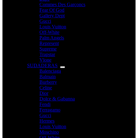
Commes Des Garçoncs
Fear Of God
Gallery Dept
Gucci
Louis Vuitton
Off-White
Palm Angels
Represent
Supreme
Trapstar
Vlone
SUDADERAS
Balenciaga
Balmain
Burberry
Celine
Dior
Dolce & Gabanna
Fendi
Ferragamo
Gucci
Hermes
Louis Vuitton
Moschino
Off-White