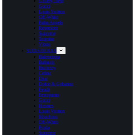
Gallery Dept
Gucci
Louis Vuitton
Off-White
Palm Angels
Represent
Supreme
Trapstar
Vlone
SUDADERAS
Balenciaga
Balmain
Burberry
Celine
Dior
Dolce & Gabanna
Fendi
Ferragamo
Gucci
Hermes
Louis Vuitton
Moschino
Off-White
Prada
Supreme