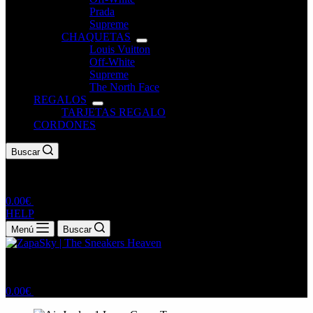
Prada
Supreme
CHAQUETAS
Louis Vuitton
Off-White
Supreme
The North Face
REGALOS
TARJETAS REGALO
CORDONES
Buscar
Carro
0.00
€
de
HELP
compra
Menú
Buscar
Carro
0.00
€
de