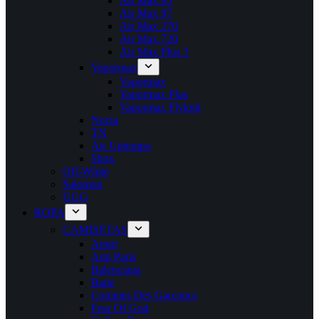
Air Max 95
Air Max 97
Air Max 270
Air Max 720
Air Max Plus 3
Vapormax
Vapormax
Vapormax Plus
Vapormax Flyknit
Nocta
TN
Air Uptempo
Shox
Off-White
Salomon
UGG
ROPA
CAMISETAS
Amiri
Ami Paris
Balenciaga
Bape
Commes Des Garçoncs
Fear Of God