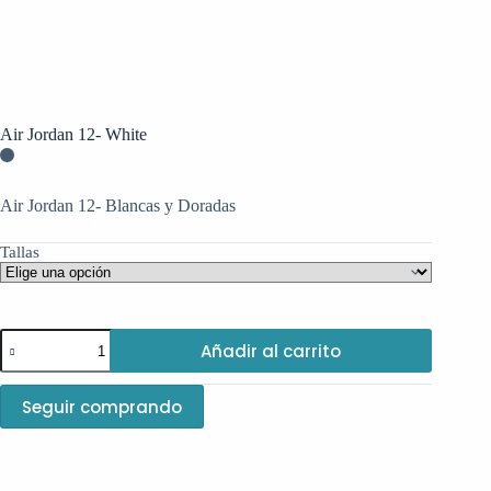
Air Jordan 12- White
Air Jordan 12- Blancas y Doradas
Tallas
Air
Añadir al carrito
Jordan
12-
White
Seguir comprando
cantidad