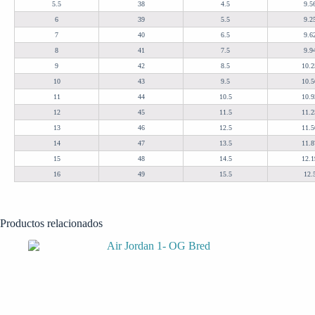
5.5
38
4.5
9.5
6
39
5.5
9.2
7
40
6.5
9.6
8
41
7.5
9.9
9
42
8.5
10.2
10
43
9.5
10.5
11
44
10.5
10.9
12
45
11.5
11.2
13
46
12.5
11.5
14
47
13.5
11.8
15
48
14.5
12.1
16
49
15.5
12.
Productos relacionados