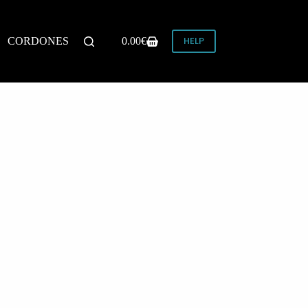
HELP
CORDONES
0.00
€