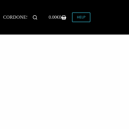
HELP
CORDONES
0.00
€
0
Carro
de
compra