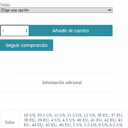
Tallas
Amiri
Añadir al carrito
High
Sneakers
MA-
Seguir comprando
1
-
White
cantidad
Información adicional
10 US, 10.5 US, 11 US, 11.5 US, 12 US, 36 EU, 37 EU,
38 EU, 39 EU, 4 US, 4.5 US, 40 EU, 41 EU, 42 EU, 43
Tallas
EU, 44 EU, 45 EU, 46 EU, 5 US, 5.5 US, 6 US, 6.5 US,