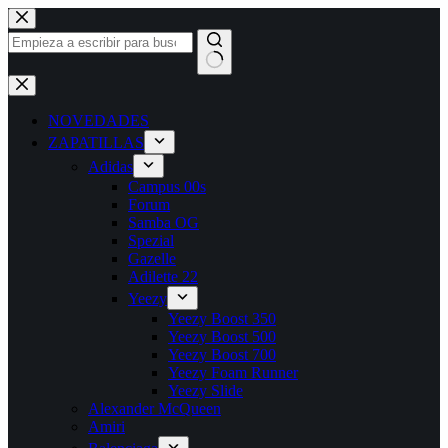
NOVEDADES
ZAPATILLAS
Adidas
Campus 00s
Forum
Samba OG
Spezial
Gazelle
Adilette 22
Yeezy
Yeezy Boost 350
Yeezy Boost 500
Yeezy Boost 700
Yeezy Foam Runner
Yeezy Slide
Alexander McQueen
Amiri