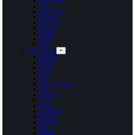
Gallery Dept
Gucci
Louis Vuitton
Off-White
Palm Angels
Represent
Supreme
Trapstar
Vlone
SUDADERAS
Balenciaga
Balmain
Burberry
Celine
Dior
Dolce & Gabanna
Fendi
Ferragamo
Gucci
Hermes
Louis Vuitton
Moschino
Off-White
Prada
Supreme