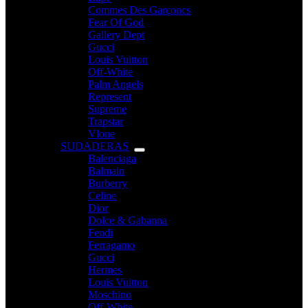
Commes Des Garçoncs
Fear Of God
Gallery Dept
Gucci
Louis Vuitton
Off-White
Palm Angels
Represent
Supreme
Trapstar
Vlone
SUDADERAS
Balenciaga
Balmain
Burberry
Celine
Dior
Dolce & Gabanna
Fendi
Ferragamo
Gucci
Hermes
Louis Vuitton
Moschino
Off-White