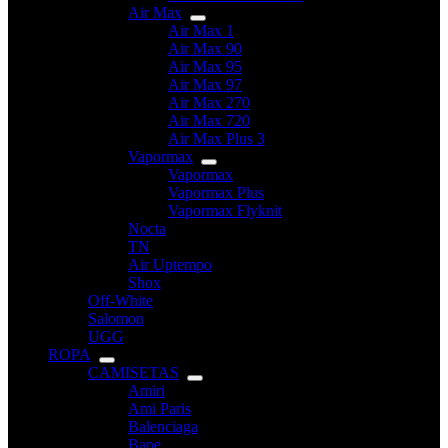
Air Max
Air Max 1
Air Max 90
Air Max 95
Air Max 97
Air Max 270
Air Max 720
Air Max Plus 3
Vapormax
Vapormax
Vapormax Plus
Vapormax Flyknit
Nocta
TN
Air Uptempo
Shox
Off-White
Salomon
UGG
ROPA
CAMISETAS
Amiri
Ami Paris
Balenciaga
Bape