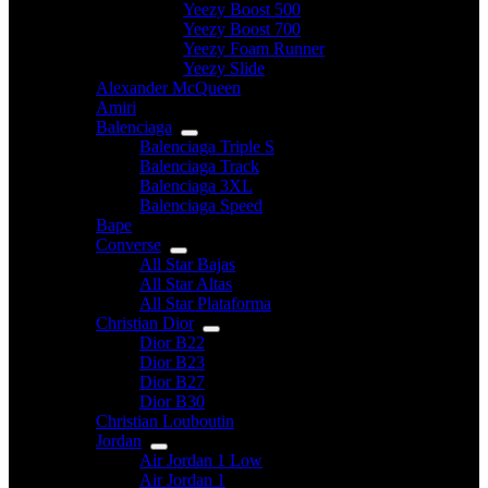
Yeezy Boost 500
Yeezy Boost 700
Yeezy Foam Runner
Yeezy Slide
Alexander McQueen
Amiri
Balenciaga
Balenciaga Triple S
Balenciaga Track
Balenciaga 3XL
Balenciaga Speed
Bape
Converse
All Star Bajas
All Star Altas
All Star Plataforma
Christian Dior
Dior B22
Dior B23
Dior B27
Dior B30
Christian Louboutin
Jordan
Air Jordan 1 Low
Air Jordan 1