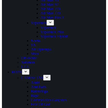
Air Max 95
Air Max 97
Air Max 270
Air Max 720
Air Max Plus 3
Vapormax
Vapormax
Vapormax Plus
Vapormax Flyknit
Nocta
TN
Air Uptempo
Shox
Off-White
Salomon
UGG
ROPA
CAMISETAS
Amiri
Ami Paris
Balenciaga
Bape
Commes Des Garçoncs
Fear Of God