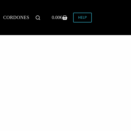
HELP
CORDONES
0.00
€
Carro
de
compra