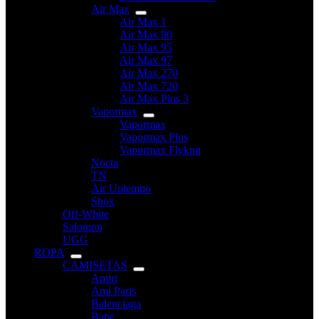
Air Max
Air Max 1
Air Max 90
Air Max 95
Air Max 97
Air Max 270
Air Max 720
Air Max Plus 3
Vapormax
Vapormax
Vapormax Plus
Vapormax Flyknit
Nocta
TN
Air Uptempo
Shox
Off-White
Salomon
UGG
ROPA
CAMISETAS
Amiri
Ami Paris
Balenciaga
Bape