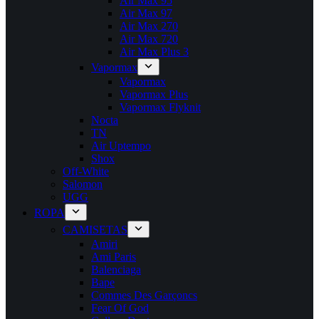
Air Max 95
Air Max 97
Air Max 270
Air Max 720
Air Max Plus 3
Vapormax
Vapormax
Vapormax Plus
Vapormax Flyknit
Nocta
TN
Air Uptempo
Shox
Off-White
Salomon
UGG
ROPA
CAMISETAS
Amiri
Ami Paris
Balenciaga
Bape
Commes Des Garçoncs
Fear Of God