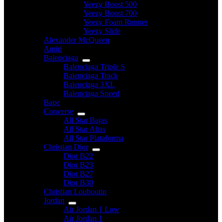
Yeezy Boost 500
Yeezy Boost 700
Yeezy Foam Runner
Yeezy Slide
Alexander McQueen
Amiri
Balenciaga
Balenciaga Triple S
Balenciaga Track
Balenciaga 3XL
Balenciaga Speed
Bape
Converse
All Star Bajas
All Star Altas
All Star Plataforma
Christian Dior
Dior B22
Dior B23
Dior B27
Dior B30
Christian Louboutin
Jordan
Air Jordan 1 Low
Air Jordan 1