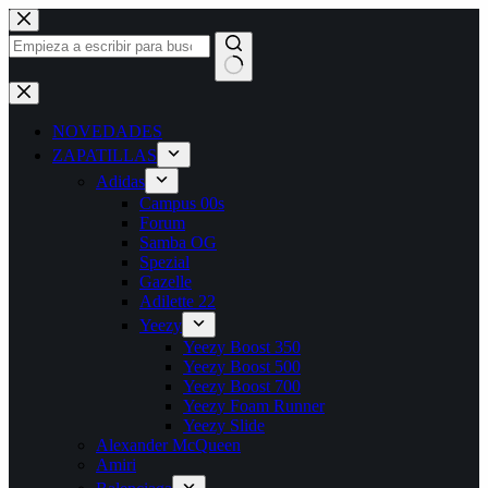
NOVEDADES
ZAPATILLAS
Adidas
Campus 00s
Forum
Samba OG
Spezial
Gazelle
Adilette 22
Yeezy
Yeezy Boost 350
Yeezy Boost 500
Yeezy Boost 700
Yeezy Foam Runner
Yeezy Slide
Alexander McQueen
Amiri