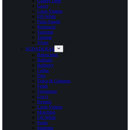
Gallery Dept
Gucci
Louis Vuitton
Off-White
Palm Angels
Represent
Supreme
Trapstar
Vlone
SUDADERAS
Balenciaga
Balmain
Burberry
Celine
Dior
Dolce & Gabanna
Fendi
Ferragamo
Gucci
Hermes
Louis Vuitton
Moschino
Off-White
Prada
Supreme