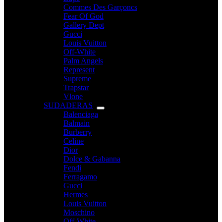
Commes Des Garçoncs
Fear Of God
Gallery Dept
Gucci
Louis Vuitton
Off-White
Palm Angels
Represent
Supreme
Trapstar
Vlone
SUDADERAS
Balenciaga
Balmain
Burberry
Celine
Dior
Dolce & Gabanna
Fendi
Ferragamo
Gucci
Hermes
Louis Vuitton
Moschino
Off-White