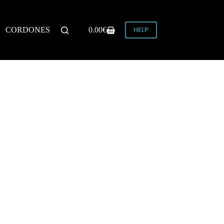
HELP
CORDONES
0.00
€