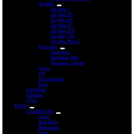
Air Max
Air Max 1
Air Max 90
Air Max 95
Air Max 97
Air Max 270
Air Max 720
Air Max Plus 3
Vapormax
Vapormax
Vapormax Plus
Vapormax Flyknit
Nocta
TN
Air Uptempo
Shox
Off-White
Salomon
UGG
ROPA
CAMISETAS
Amiri
Ami Paris
Balenciaga
Bape