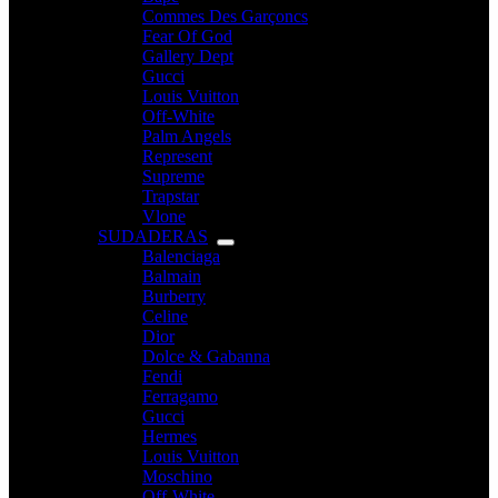
Commes Des Garçoncs
Fear Of God
Gallery Dept
Gucci
Louis Vuitton
Off-White
Palm Angels
Represent
Supreme
Trapstar
Vlone
SUDADERAS
Balenciaga
Balmain
Burberry
Celine
Dior
Dolce & Gabanna
Fendi
Ferragamo
Gucci
Hermes
Louis Vuitton
Moschino
Off-White