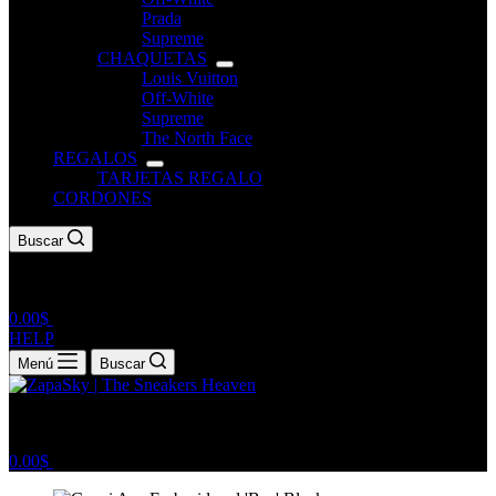
Prada
Supreme
CHAQUETAS
Louis Vuitton
Off-White
Supreme
The North Face
REGALOS
TARJETAS REGALO
CORDONES
Buscar
Carro
0.00
$
de
HELP
compra
Menú
Buscar
Carro
0.00
$
de