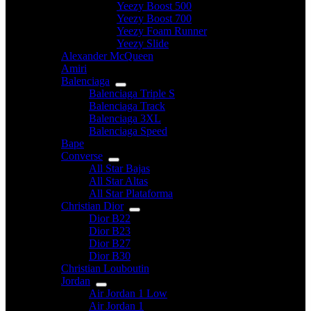
Yeezy Boost 500
Yeezy Boost 700
Yeezy Foam Runner
Yeezy Slide
Alexander McQueen
Amiri
Balenciaga
Balenciaga Triple S
Balenciaga Track
Balenciaga 3XL
Balenciaga Speed
Bape
Converse
All Star Bajas
All Star Altas
All Star Plataforma
Christian Dior
Dior B22
Dior B23
Dior B27
Dior B30
Christian Louboutin
Jordan
Air Jordan 1 Low
Air Jordan 1