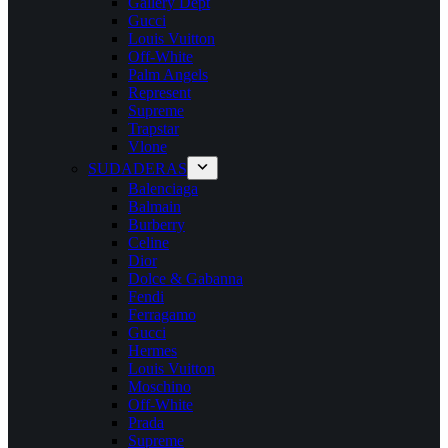
Gallery Dept
Gucci
Louis Vuitton
Off-White
Palm Angels
Represent
Supreme
Trapstar
Vlone
SUDADERAS
Balenciaga
Balmain
Burberry
Celine
Dior
Dolce & Gabanna
Fendi
Ferragamo
Gucci
Hermes
Louis Vuitton
Moschino
Off-White
Prada
Supreme