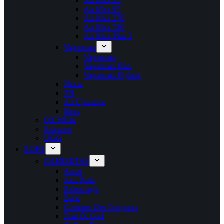
Air Max 95
Air Max 97
Air Max 270
Air Max 720
Air Max Plus 3
Vapormax
Vapormax
Vapormax Plus
Vapormax Flyknit
Nocta
TN
Air Uptempo
Shox
Off-White
Salomon
UGG
ROPA
CAMISETAS
Amiri
Ami Paris
Balenciaga
Bape
Commes Des Garçoncs
Fear Of God