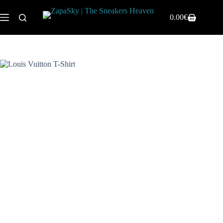
0.00
€