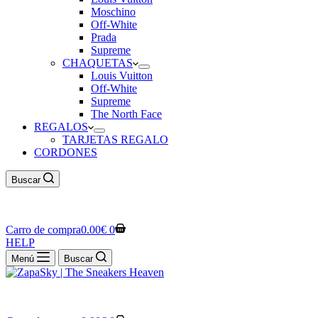
Moschino
Off-White
Prada
Supreme
CHAQUETAS
Louis Vuitton
Off-White
Supreme
The North Face
REGALOS
TARJETAS REGALO
CORDONES
Buscar
Carro de compra
0.00
€
0
HELP
Menú
Buscar