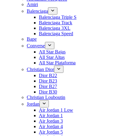
Amiri
Balenciaga
Balenciaga Triple S
Balenciaga Track
Balenciaga 3XL
Balenciaga Speed
Bape
Converse
All Star Bajas
All Star Altas
All Star Plataforma
Christian Dior
Dior B22
Dior B23
Dior B27
Dior B30
Christian Louboutin
Jordan
Air Jordan 1 Low
Air Jordan 1
Air Jordan 3
Air Jordan 4
Air Jordan 5