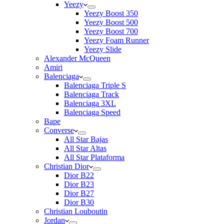
Yeezy
Yeezy Boost 350
Yeezy Boost 500
Yeezy Boost 700
Yeezy Foam Runner
Yeezy Slide
Alexander McQueen
Amiri
Balenciaga
Balenciaga Triple S
Balenciaga Track
Balenciaga 3XL
Balenciaga Speed
Bape
Converse
All Star Bajas
All Star Altas
All Star Plataforma
Christian Dior
Dior B22
Dior B23
Dior B27
Dior B30
Christian Louboutin
Jordan