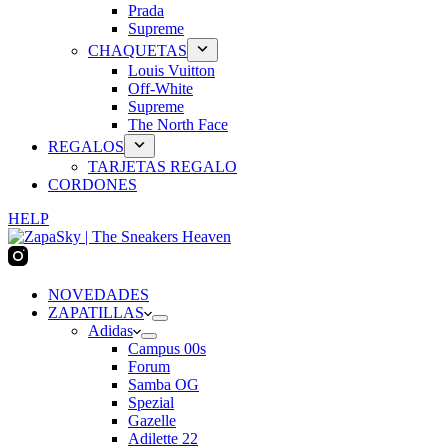
Prada
Supreme
CHAQUETAS
Louis Vuitton
Off-White
Supreme
The North Face
REGALOS
TARJETAS REGALO
CORDONES
HELP
NOVEDADES
ZAPATILLAS
Adidas
Campus 00s
Forum
Samba OG
Spezial
Gazelle
Adilette 22