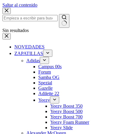
Saltar al contenido
Sin resultados
NOVEDADES
ZAPATILLAS
Adidas
Campus 00s
Forum
Samba OG
Spezial
Gazelle
Adilette 22
Yeezy
Yeezy Boost 350
Yeezy Boost 500
Yeezy Boost 700
Yeezy Foam Runner
Yeezy Slide
Alexander McQueen