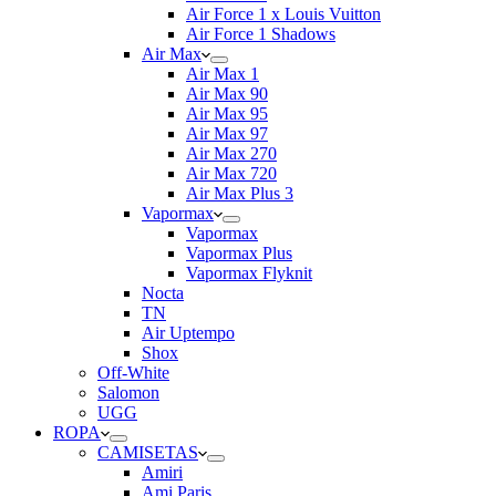
Air Force 1 x Louis Vuitton
Air Force 1 Shadows
Air Max
Air Max 1
Air Max 90
Air Max 95
Air Max 97
Air Max 270
Air Max 720
Air Max Plus 3
Vapormax
Vapormax
Vapormax Plus
Vapormax Flyknit
Nocta
TN
Air Uptempo
Shox
Off-White
Salomon
UGG
ROPA
CAMISETAS
Amiri
Ami Paris