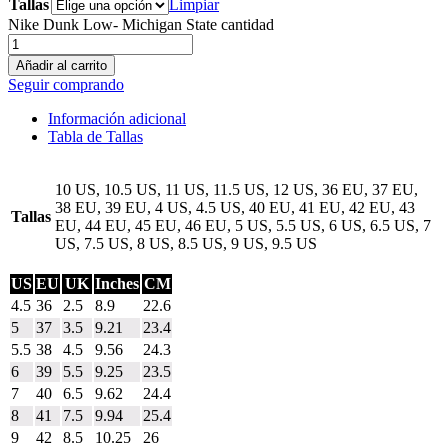
Tallas
Limpiar
Nike Dunk Low- Michigan State cantidad
Añadir al carrito
Seguir comprando
Información adicional
Tabla de Tallas
10 US, 10.5 US, 11 US, 11.5 US, 12 US, 36 EU, 37 EU,
38 EU, 39 EU, 4 US, 4.5 US, 40 EU, 41 EU, 42 EU, 43
Tallas
EU, 44 EU, 45 EU, 46 EU, 5 US, 5.5 US, 6 US, 6.5 US, 7
US, 7.5 US, 8 US, 8.5 US, 9 US, 9.5 US
US
EU
UK
Inches
CM
4.5
36
2.5
8.9
22.6
5
37
3.5
9.21
23.4
5.5
38
4.5
9.56
24.3
6
39
5.5
9.25
23.5
7
40
6.5
9.62
24.4
8
41
7.5
9.94
25.4
9
42
8.5
10.25
26