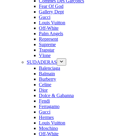
Commes Des Garçoncs
Fear Of God
Gallery Dept
Gucci
Louis Vuitton
Off-White
Palm Angels
Represent
Supreme
Trapstar
Vlone
SUDADERAS
Balenciaga
Balmain
Burberry
Celine
Dior
Dolce & Gabanna
Fendi
Ferragamo
Gucci
Hermes
Louis Vuitton
Moschino
Off-White