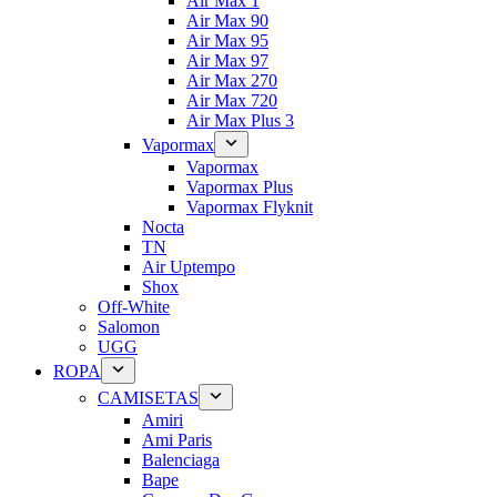
Air Max 1
Air Max 90
Air Max 95
Air Max 97
Air Max 270
Air Max 720
Air Max Plus 3
Vapormax
Vapormax
Vapormax Plus
Vapormax Flyknit
Nocta
TN
Air Uptempo
Shox
Off-White
Salomon
UGG
ROPA
CAMISETAS
Amiri
Ami Paris
Balenciaga
Bape