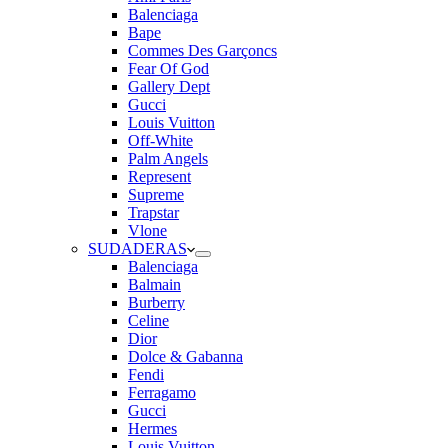
Balenciaga
Bape
Commes Des Garçoncs
Fear Of God
Gallery Dept
Gucci
Louis Vuitton
Off-White
Palm Angels
Represent
Supreme
Trapstar
Vlone
SUDADERAS
Balenciaga
Balmain
Burberry
Celine
Dior
Dolce & Gabanna
Fendi
Ferragamo
Gucci
Hermes
Louis Vuitton