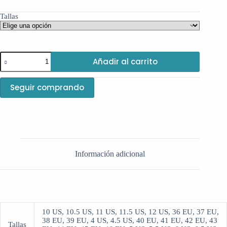
Tallas
Off-
Añadir al carrito
White
'Out
Of
Seguir comprando
Office'
Sky
cantidad
Información adicional
10 US, 10.5 US, 11 US, 11.5 US, 12 US, 36 EU, 37 EU,
38 EU, 39 EU, 4 US, 4.5 US, 40 EU, 41 EU, 42 EU, 43
Tallas