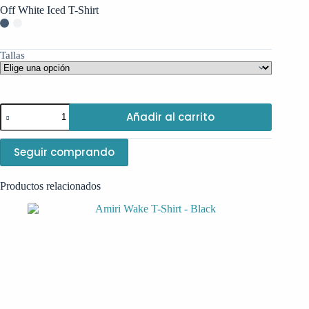
Off White Iced T-Shirt
Tallas
Off
Añadir al carrito
White
Iced
T-
Seguir comprando
Shirt
cantidad
Productos relacionados