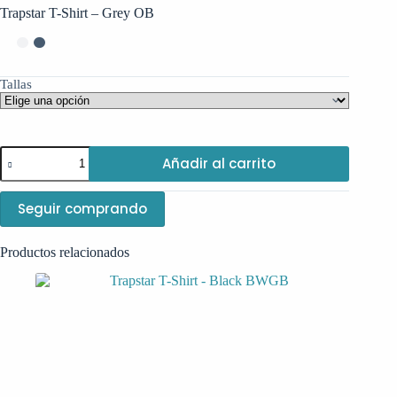
Trapstar T-Shirt – Grey OB
Tallas
Trapstar
Añadir al carrito
T-
Shirt
-
Seguir comprando
Grey
OB
cantidad
Productos relacionados