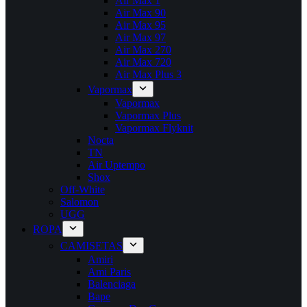
Air Max 1
Air Max 90
Air Max 95
Air Max 97
Air Max 270
Air Max 720
Air Max Plus 3
Vapormax
Vapormax
Vapormax Plus
Vapormax Flyknit
Nocta
TN
Air Uptempo
Shox
Off-White
Salomon
UGG
ROPA
CAMISETAS
Amiri
Ami Paris
Balenciaga
Bape