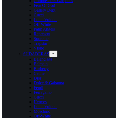
Commes Des Garçoncs
Fear Of God
Gallery Dept
Gucci
Louis Vuitton
Off-White
Palm Angels
Represent
Supreme
Trapstar
Vlone
SUDADERAS
Balenciaga
Balmain
Burberry
Celine
Dior
Dolce & Gabanna
Fendi
Ferragamo
Gucci
Hermes
Louis Vuitton
Moschino
Off-White