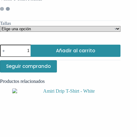
Tallas
Vlone
Añadir al carrito
T-
Shirt
Friends
Seguir comprando
cantidad
Productos relacionados