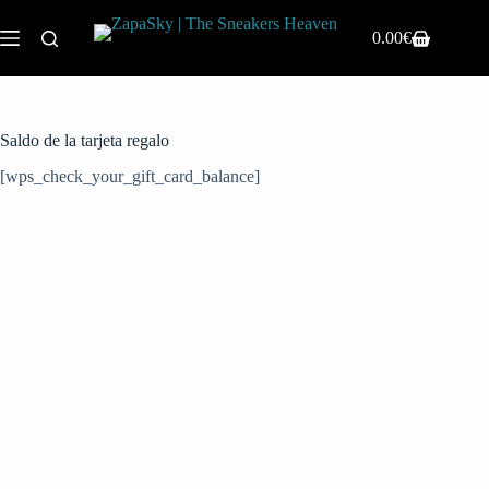
Saltar
al
0.00
€
Carro
contenido
de
compra
Saldo de la tarjeta regalo
[wps_check_your_gift_card_balance]